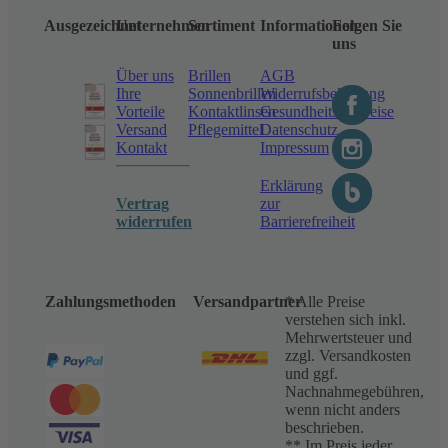
Ausgezeichnet
Unternehmen
Sortiment
Informationen
Folgen Sie
uns
Über uns
Brillen
AGB
Ihre
Sonnenbrillen
Widerrufsbelehrung
Vorteile
Kontaktlinsen
Gesundheitshinweise
Versand
Pflegemittel
Datenschutz
Kontakt
Impressum
Erklärung
Vertrag
zur
widerrufen
Barrierefreiheit
Zahlungsmethoden
Versandpartner
* Alle Preise
verstehen sich inkl.
Mehrwertsteuer und
zzgl. Versandkosten
und ggf.
Nachnahmegebühren,
wenn nicht anders
beschrieben.
** Im Preis jeder