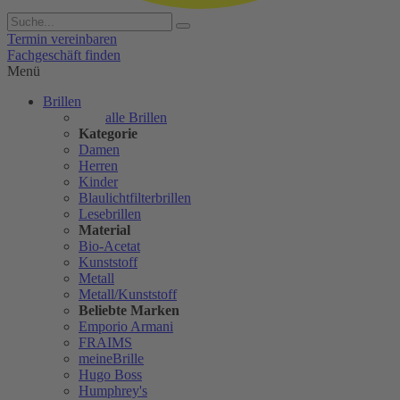
Termin vereinbaren
Fachgeschäft finden
Menü
Brillen
alle Brillen
Kategorie
Damen
Herren
Kinder
Blaulichtfilterbrillen
Lesebrillen
Material
Bio-Acetat
Kunststoff
Metall
Metall/Kunststoff
Beliebte Marken
Emporio Armani
FRAIMS
meineBrille
Hugo Boss
Humphrey's