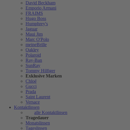
David Beckham
Emporio Armani
FRAIMS
Hugo Boss
Humphrey's
Jaguar
Maui Jim
Marc O'Polo
meineBrille
Oakley
Polaroid
Ray-Ban
SunRay
Tommy Hilfiger
Exklusive Marken
Chloé
Gucci
Prada
Saint Laurent
Versace
Kontaktlinsen
alle Kontaktlinsen
Tragedauer
Monatslinsen
Tageslinsen