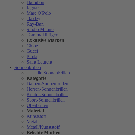
Hamilton
Jaguar
Marc O'Polo
Oakley
Ray-Ban
Studio Milano
Tommy Hilfiger
Exklusive Marken
Chloé
Gucci
Prada
Saint Laurent
Sonnenbrillen
alle Sonnenbrillen
Kategorie
Damen-Sonnenbrillen
Herren-Sonnenbrillen
Kinder-Sonnenbrillen
Sport-Sonnenbrillen
Überbrillen
Material
Kunststoff
Metall
Metall/Kunststoff
Beliebte Marken