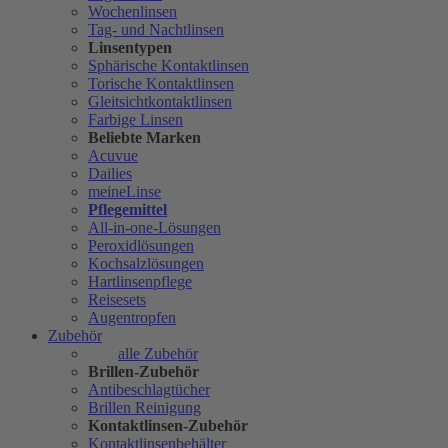
Wochenlinsen
Tag- und Nachtlinsen
Linsentypen
Sphärische Kontaktlinsen
Torische Kontaktlinsen
Gleitsichtkontaktlinsen
Farbige Linsen
Beliebte Marken
Acuvue
Dailies
meineLinse
Pflegemittel
All-in-one-Lösungen
Peroxidlösungen
Kochsalzlösungen
Hartlinsenpflege
Reisesets
Augentropfen
Zubehör
alle Zubehör
Brillen-Zubehör
Antibeschlagtücher
Brillen Reinigung
Kontaktlinsen-Zubehör
Kontaktlinsenbehälter