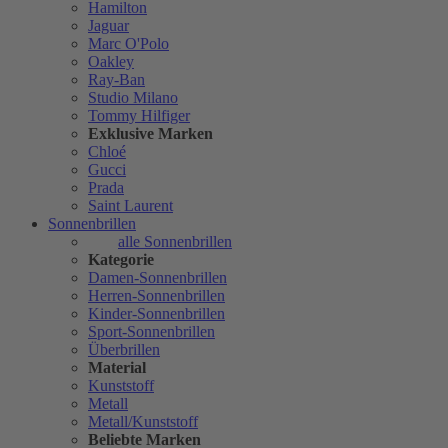
Hamilton
Jaguar
Marc O'Polo
Oakley
Ray-Ban
Studio Milano
Tommy Hilfiger
Exklusive Marken
Chloé
Gucci
Prada
Saint Laurent
Sonnenbrillen
alle Sonnenbrillen
Kategorie
Damen-Sonnenbrillen
Herren-Sonnenbrillen
Kinder-Sonnenbrillen
Sport-Sonnenbrillen
Überbrillen
Material
Kunststoff
Metall
Metall/Kunststoff
Beliebte Marken