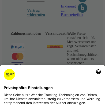
Erklärung
Vertrag
zur
widerrufen
Barrierefreiheit
Zahlungsmethoden
Versandpartner
* Alle Preise
verstehen sich inkl.
Mehrwertsteuer und
zzgl. Versandkosten
und ggf.
Nachnahmegebühren,
wenn nicht anders
beschrieben.
** Im Preis jeder
Brillenfassung von
meineBrille und
FRAIMS sind bereits
zwei
superentspiegelte
Einstärken-
Kunststoffgläser
(Brechungsindex 1,5)