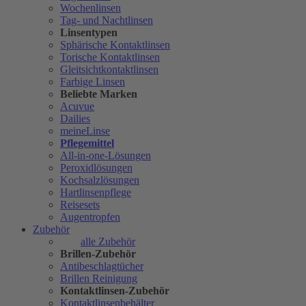
Wochenlinsen
Tag- und Nachtlinsen
Linsentypen
Sphärische Kontaktlinsen
Torische Kontaktlinsen
Gleitsichtkontaktlinsen
Farbige Linsen
Beliebte Marken
Acuvue
Dailies
meineLinse
Pflegemittel
All-in-one-Lösungen
Peroxidlösungen
Kochsalzlösungen
Hartlinsenpflege
Reisesets
Augentropfen
Zubehör
alle Zubehör
Brillen-Zubehör
Antibeschlagtücher
Brillen Reinigung
Kontaktlinsen-Zubehör
Kontaktlinsenbehälter