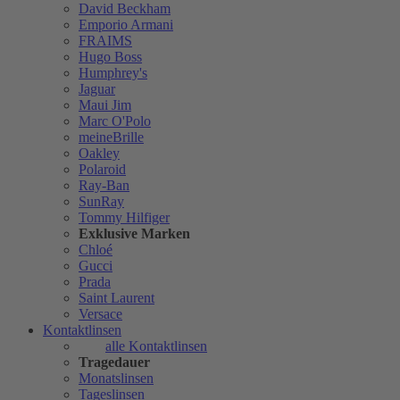
David Beckham
Emporio Armani
FRAIMS
Hugo Boss
Humphrey's
Jaguar
Maui Jim
Marc O'Polo
meineBrille
Oakley
Polaroid
Ray-Ban
SunRay
Tommy Hilfiger
Exklusive Marken
Chloé
Gucci
Prada
Saint Laurent
Versace
Kontaktlinsen
alle Kontaktlinsen
Tragedauer
Monatslinsen
Tageslinsen