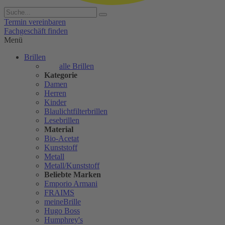
Termin vereinbaren
Fachgeschäft finden
Menü
Brillen
alle Brillen
Kategorie
Damen
Herren
Kinder
Blaulichtfilterbrillen
Lesebrillen
Material
Bio-Acetat
Kunststoff
Metall
Metall/Kunststoff
Beliebte Marken
Emporio Armani
FRAIMS
meineBrille
Hugo Boss
Humphrey's