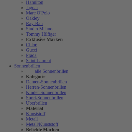
Hamilton
Jaguar
Marc O'Polo
Oakley
Ray-Ban
Studio Milano
Tommy Hilfiger
Exklusive Marken
Chloé
Gucci
Prada
Saint Laurent
Sonnenbrillen
alle Sonnenbrillen
Kategorie
Damen-Sonnenbrillen
Herren-Sonnenbrillen
Kinder-Sonnenbrillen
Sport-Sonnenbrillen
Überbrillen
Material
Kunststoff
Metall
Metall/Kunststoff
Beliebte Marken