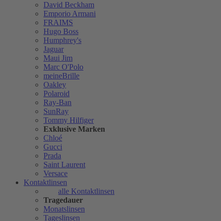
David Beckham
Emporio Armani
FRAIMS
Hugo Boss
Humphrey's
Jaguar
Maui Jim
Marc O'Polo
meineBrille
Oakley
Polaroid
Ray-Ban
SunRay
Tommy Hilfiger
Exklusive Marken
Chloé
Gucci
Prada
Saint Laurent
Versace
Kontaktlinsen
alle Kontaktlinsen
Tragedauer
Monatslinsen
Tageslinsen