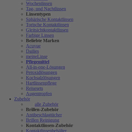
Wochenlinsen
Tag- und Nachtlinsen
Linsentypen
Sphärische Kontaktlinsen
Torische Kontaktlinsen
Gleitsichtkontaktlinsen
Farbige Linsen
Beliebte Marken
Acuvue
Dailies
meineLinse
Pflegemittel
All-in-one-Lösungen
Peroxidlösungen
Kochsalzlösungen
Hartlinsenpflege
Reisesets
Augentropfen
Zubehör
alle Zubehör
Brillen-Zubehör
Antibeschlagtücher
Brillen Reinigung
Kontaktlinsen-Zubehör
Kontaktlinsenbehälter