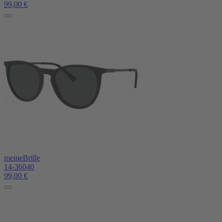
99,00
€
meineBrille
14-36040
99,00
€