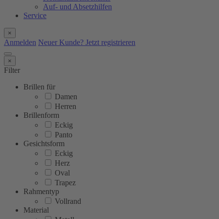
Auf- und Absetzhilfen
Service
×
Anmelden
Neuer Kunde? Jetzt registrieren
×
Filter
Brillen für
Damen
Herren
Brillenform
Eckig
Panto
Gesichtsform
Eckig
Herz
Oval
Trapez
Rahmentyp
Vollrand
Material