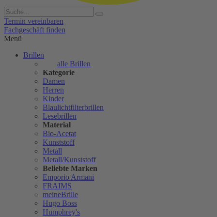
Termin vereinbaren
Fachgeschäft finden
Menü
Brillen
alle Brillen
Kategorie
Damen
Herren
Kinder
Blaulichtfilterbrillen
Lesebrillen
Material
Bio-Acetat
Kunststoff
Metall
Metall/Kunststoff
Beliebte Marken
Emporio Armani
FRAIMS
meineBrille
Hugo Boss
Humphrey's