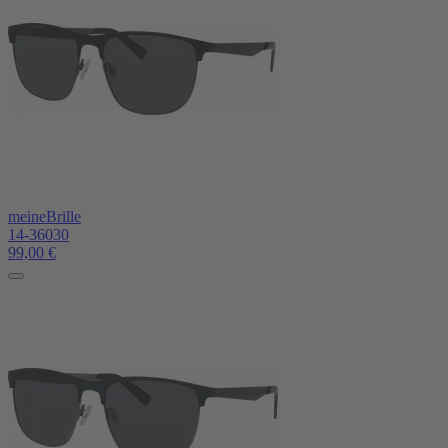
meineBrille
14-36030
99,00
€