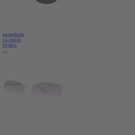
meineBrille
14-36030
99,00
€