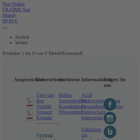
Nur Online
FRAIMS Sun
Mandy
99,00
€
Zurück
Weiter
Produkte 1 bis 9 von 9 Metall/Kunststoff
Ausgezeichnet
Unternehmen
Sortiment
Informationen
Folgen Sie
uns
Über uns
Brillen
AGB
Ihre
Sonnenbrillen
Widerrufsbelehrung
Vorteile
Kontaktlinsen
Gesundheitshinweise
Versand
Pflegemittel
Datenschutz
Kontakt
Impressum
Erklärung
Vertrag
zur