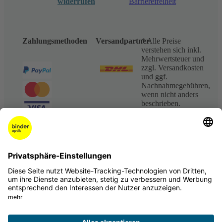
widerrufen
Barrierefreiheit
Zahlungsmethoden
Versandpartner
* Alle Preise
verstehen sich inkl.
Mehrwertsteuer und
zzgl. Versandkosten
und ggf.
Nachnahmegebühren,
wenn nicht anders
beschrieben.
** Im Preis jeder
Brillenfassung von
meineBrille und
FRAIMS sind bereits
zwei
superentspiegelte
Einstärken-
Kunststoffgläser
(Brechungsindex 1,5)
inkl. Hartschicht in
den Glasstärken bis
sph +/-6.00 dpt, zyl
+/-2.00 dpt enthalten