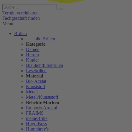
Termin vereinbaren
Fachgeschäft finden
Menü
Brillen
alle Brillen
Kategorie
Damen
Herren
Kinder
Blaulichtfilterbrillen
Lesebrillen
Material
Bio-Acetat
Kunststoff
Metall
Metall/Kunststoff
Beliebte Marken
Emporio Armani
FRAIMS
meineBrille
Hugo Boss
Humphrey's