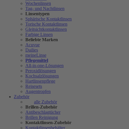
Wochenlinsen
Tag- und Nachtlinsen
Linsentypen
Sphärische Kontaktlinsen
Torische Kontaktlinsen
Gleitsichtkontaktlinsen
Farbige Linsen
Beliebte Marken
Acuvue
Dailies
meineLinse
Pflegemittel
All-in-one-Lösungen
Peroxidlösungen
Kochsalzlösungen
Hartlinsenpflege
Reisesets
Augentropfen
Zubehör
alle Zubehör
Brillen-Zubehör
Antibeschlagtücher
Brillen Reinigung
Kontaktlinsen-Zubehör
Kontaktlinsenbehälter