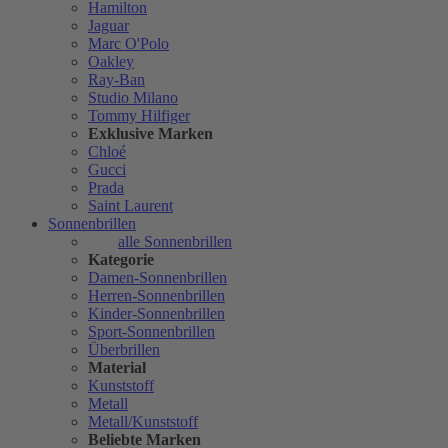
Hamilton
Jaguar
Marc O'Polo
Oakley
Ray-Ban
Studio Milano
Tommy Hilfiger
Exklusive Marken
Chloé
Gucci
Prada
Saint Laurent
Sonnenbrillen
alle Sonnenbrillen
Kategorie
Damen-Sonnenbrillen
Herren-Sonnenbrillen
Kinder-Sonnenbrillen
Sport-Sonnenbrillen
Überbrillen
Material
Kunststoff
Metall
Metall/Kunststoff
Beliebte Marken