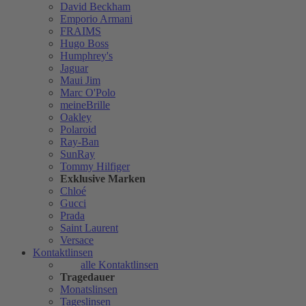
David Beckham
Emporio Armani
FRAIMS
Hugo Boss
Humphrey's
Jaguar
Maui Jim
Marc O'Polo
meineBrille
Oakley
Polaroid
Ray-Ban
SunRay
Tommy Hilfiger
Exklusive Marken
Chloé
Gucci
Prada
Saint Laurent
Versace
Kontaktlinsen
alle Kontaktlinsen
Tragedauer
Monatslinsen
Tageslinsen