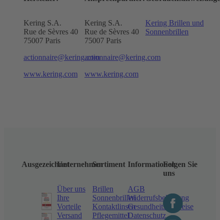
Kering S.A.
Kering S.A.
Kering Brillen und
Rue de Sèvres 40
Rue de Sèvres 40
Sonnenbrillen
75007 Paris
75007 Paris
actionnaire@kering.com
actionnaire@kering.com
www.kering.com
www.kering.com
Ausgezeichnet
Unternehmen
Sortiment
Informationen
Folgen Sie
uns
Über uns
Brillen
AGB
Ihre
Sonnenbrillen
Widerrufsbelehrung
Vorteile
Kontaktlinsen
Gesundheitshinweise
Versand
Pflegemittel
Datenschutz