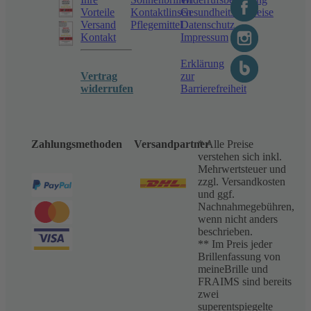
Vorteile
Kontaktlinsen
Gesundheitshinweise
Versand
Pflegemittel
Datenschutz
Kontakt
Impressum
Erklärung
Vertrag
zur
widerrufen
Barrierefreiheit
Zahlungsmethoden
Versandpartner
* Alle Preise
verstehen sich inkl.
Mehrwertsteuer und
zzgl. Versandkosten
und ggf.
Nachnahmegebühren,
wenn nicht anders
beschrieben.
** Im Preis jeder
Brillenfassung von
meineBrille und
FRAIMS sind bereits
zwei
superentspiegelte