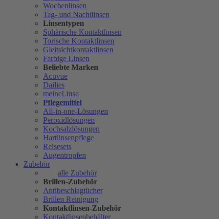
Wochenlinsen
Tag- und Nachtlinsen
Linsentypen
Sphärische Kontaktlinsen
Torische Kontaktlinsen
Gleitsichtkontaktlinsen
Farbige Linsen
Beliebte Marken
Acuvue
Dailies
meineLinse
Pflegemittel
All-in-one-Lösungen
Peroxidlösungen
Kochsalzlösungen
Hartlinsenpflege
Reisesets
Augentropfen
Zubehör
alle Zubehör
Brillen-Zubehör
Antibeschlagtücher
Brillen Reinigung
Kontaktlinsen-Zubehör
Kontaktlinsenbehälter