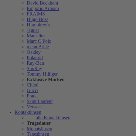
David Beckham
Emporio Armani
FRAIMS
Hugo Boss
Humphrey's
Jaguar
Maui Jim
Marc O'Polo
meineBrille
Oakley
Polaroid
Ray-Ban
SunRay
Tommy Hilfiger
Exklusive Marken
Chloé
Gucci
Prada
Saint Laurent
Versace
Kontaktlinsen
alle Kontaktlinsen
Tragedauer
Monatslinsen
Tageslinsen