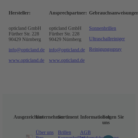
Hersteller:
Ansprechpartner:
Gebrauchsanweisunge
opticland GmbH
opticland GmbH
Sonnenbrillen
Fürther Str. 228
Fürther Str. 228
Ultraschallreiniger
90429 Nürnberg
90429 Nürnberg
Reinigungsspray
info@opticland.de
info@opticland.de
www.opticland.de
www.opticland.de
Ausgezeichnet
Unternehmen
Sortiment
Informationen
Folgen Sie
uns
Über uns
Brillen
AGB
Ihre
Sonnenbrillen
Widerrufsbelehrung