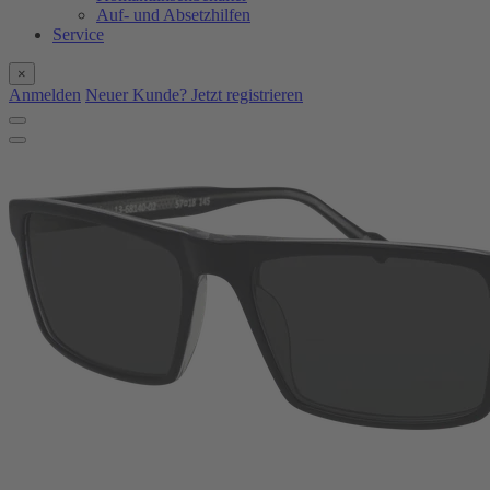
Auf- und Absetzhilfen
Service
×
Anmelden
Neuer Kunde? Jetzt registrieren