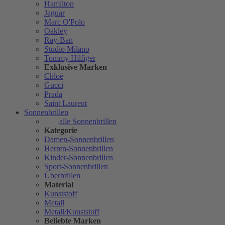
Hamilton
Jaguar
Marc O'Polo
Oakley
Ray-Ban
Studio Milano
Tommy Hilfiger
Exklusive Marken
Chloé
Gucci
Prada
Saint Laurent
Sonnenbrillen
alle Sonnenbrillen
Kategorie
Damen-Sonnenbrillen
Herren-Sonnenbrillen
Kinder-Sonnenbrillen
Sport-Sonnenbrillen
Überbrillen
Material
Kunststoff
Metall
Metall/Kunststoff
Beliebte Marken