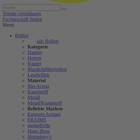
Termin vereinbaren
Fachgeschäft finden
Menü
Brillen
alle Brillen
Kategorie
Damen
Herren
Kinder
Blaulichtfilterbrillen
Lesebrillen
Material
Bio-Acetat
Kunststoff
Metall
Metall/Kunststoff
Beliebte Marken
Emporio Armani
FRAIMS
meineBrille
Hugo Boss
Humphrey's