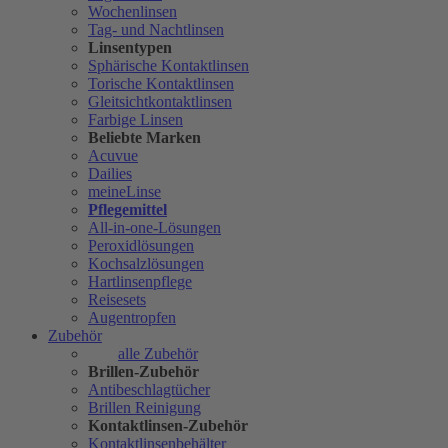
Wochenlinsen
Tag- und Nachtlinsen
Linsentypen
Sphärische Kontaktlinsen
Torische Kontaktlinsen
Gleitsichtkontaktlinsen
Farbige Linsen
Beliebte Marken
Acuvue
Dailies
meineLinse
Pflegemittel
All-in-one-Lösungen
Peroxidlösungen
Kochsalzlösungen
Hartlinsenpflege
Reisesets
Augentropfen
Zubehör
alle Zubehör
Brillen-Zubehör
Antibeschlagtücher
Brillen Reinigung
Kontaktlinsen-Zubehör
Kontaktlinsenbehälter