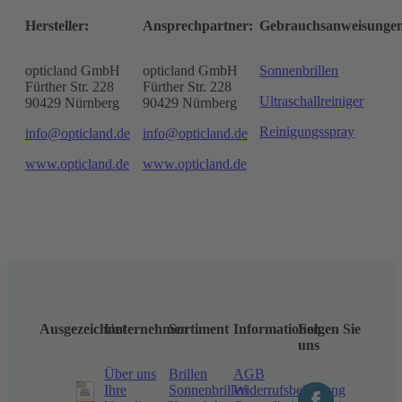
Hersteller:
Ansprechpartner:
Gebrauchsanweisunge
opticland GmbH
opticland GmbH
Sonnenbrillen
Fürther Str. 228
Fürther Str. 228
Ultraschallreiniger
90429 Nürnberg
90429 Nürnberg
Reinigungsspray
info@opticland.de
info@opticland.de
www.opticland.de
www.opticland.de
Ausgezeichnet
Unternehmen
Sortiment
Informationen
Folgen Sie
uns
Über uns
Brillen
AGB
Ihre
Sonnenbrillen
Widerrufsbelehrung