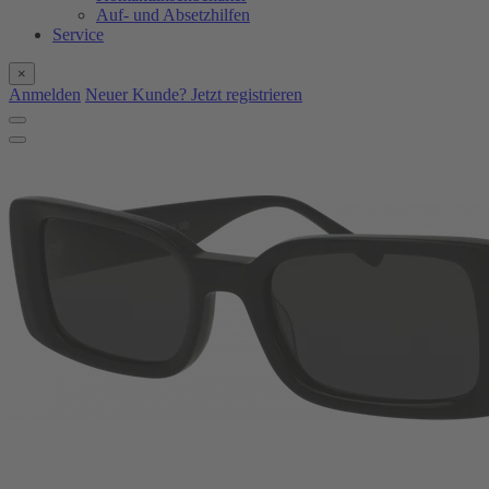
Auf- und Absetzhilfen
Service
×
Anmelden
Neuer Kunde? Jetzt registrieren