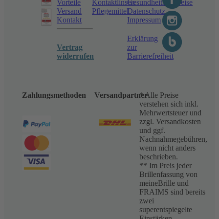
Vorteile
Kontaktlinsen
Gesundheitshinweise
Versand
Pflegemittel
Datenschutz
Kontakt
Impressum
Erklärung
Vertrag
zur
widerrufen
Barrierefreiheit
Zahlungsmethoden
Versandpartner
* Alle Preise
verstehen sich inkl.
Mehrwertsteuer und
zzgl. Versandkosten
und ggf.
Nachnahmegebühren,
wenn nicht anders
beschrieben.
** Im Preis jeder
Brillenfassung von
meineBrille und
FRAIMS sind bereits
zwei
superentspiegelte
Einstärken-