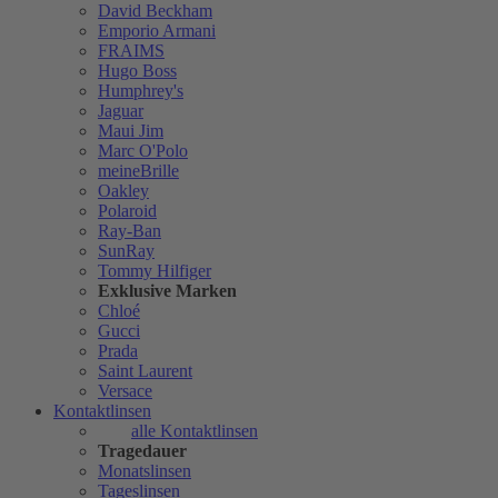
David Beckham
Emporio Armani
FRAIMS
Hugo Boss
Humphrey's
Jaguar
Maui Jim
Marc O'Polo
meineBrille
Oakley
Polaroid
Ray-Ban
SunRay
Tommy Hilfiger
Exklusive Marken
Chloé
Gucci
Prada
Saint Laurent
Versace
Kontaktlinsen
alle Kontaktlinsen
Tragedauer
Monatslinsen
Tageslinsen