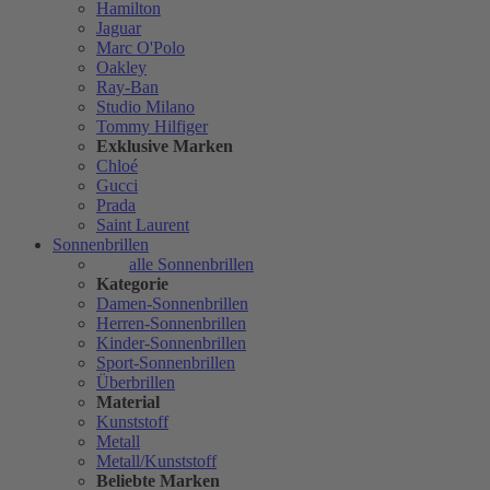
Hamilton
Jaguar
Marc O'Polo
Oakley
Ray-Ban
Studio Milano
Tommy Hilfiger
Exklusive Marken
Chloé
Gucci
Prada
Saint Laurent
Sonnenbrillen
alle Sonnenbrillen
Kategorie
Damen-Sonnenbrillen
Herren-Sonnenbrillen
Kinder-Sonnenbrillen
Sport-Sonnenbrillen
Überbrillen
Material
Kunststoff
Metall
Metall/Kunststoff
Beliebte Marken