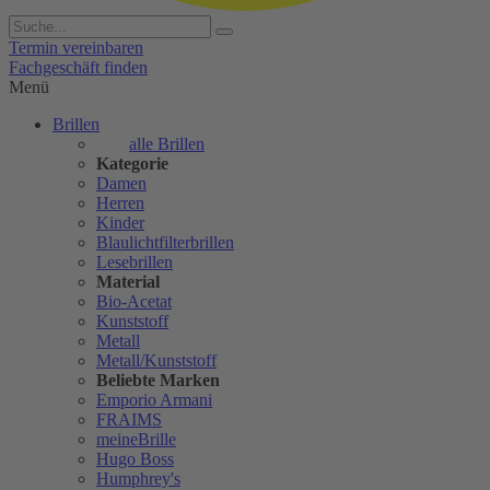
Termin vereinbaren
Fachgeschäft finden
Menü
Brillen
alle Brillen
Kategorie
Damen
Herren
Kinder
Blaulichtfilterbrillen
Lesebrillen
Material
Bio-Acetat
Kunststoff
Metall
Metall/Kunststoff
Beliebte Marken
Emporio Armani
FRAIMS
meineBrille
Hugo Boss
Humphrey's