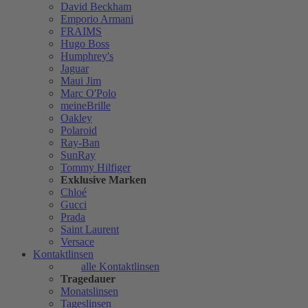
David Beckham
Emporio Armani
FRAIMS
Hugo Boss
Humphrey's
Jaguar
Maui Jim
Marc O'Polo
meineBrille
Oakley
Polaroid
Ray-Ban
SunRay
Tommy Hilfiger
Exklusive Marken
Chloé
Gucci
Prada
Saint Laurent
Versace
Kontaktlinsen
alle Kontaktlinsen
Tragedauer
Monatslinsen
Tageslinsen