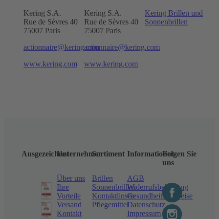
Kering S.A.
Kering S.A.
Kering Brillen und
Rue de Sèvres 40
Rue de Sèvres 40
Sonnenbrillen
75007 Paris
75007 Paris
actionnaire@kering.com
actionnaire@kering.com
www.kering.com
www.kering.com
Ausgezeichnet
Unternehmen
Sortiment
Informationen
Folgen Sie
uns
Über uns
Brillen
AGB
Ihre
Sonnenbrillen
Widerrufsbelehrung
Vorteile
Kontaktlinsen
Gesundheitshinweise
Versand
Pflegemittel
Datenschutz
Kontakt
Impressum