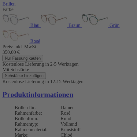
Brillen
Farbe
Blau
Braun
Grün
Rosé
Preis:
inkl. MwSt.
350,00
€
Nur Fassung kaufen
Kostenlose Lieferung
in 2-5 Werktagen
Mit Sehstärke
Sehstärke hinzufügen
Kostenlose Lieferung
in 12-15 Werktagen
Produktinformationen
Brillen für:
Damen
Rahmenfarbe:
Rosé
Brillenform:
Rund
Rahmentyp:
Vollrand
Rahmenmaterial:
Kunststoff
Marke:
Chloé