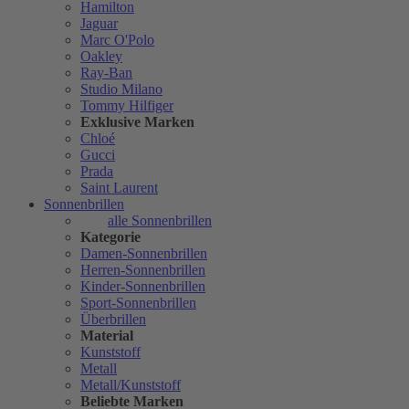
Hamilton
Jaguar
Marc O'Polo
Oakley
Ray-Ban
Studio Milano
Tommy Hilfiger
Exklusive Marken
Chloé
Gucci
Prada
Saint Laurent
Sonnenbrillen
alle Sonnenbrillen
Kategorie
Damen-Sonnenbrillen
Herren-Sonnenbrillen
Kinder-Sonnenbrillen
Sport-Sonnenbrillen
Überbrillen
Material
Kunststoff
Metall
Metall/Kunststoff
Beliebte Marken