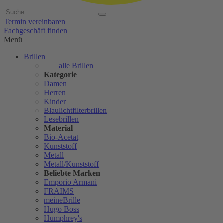
Termin vereinbaren
Fachgeschäft finden
Menü
Brillen
alle Brillen
Kategorie
Damen
Herren
Kinder
Blaulichtfilterbrillen
Lesebrillen
Material
Bio-Acetat
Kunststoff
Metall
Metall/Kunststoff
Beliebte Marken
Emporio Armani
FRAIMS
meineBrille
Hugo Boss
Humphrey's