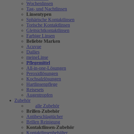
Wochenlinsen
Tag- und Nachtlinsen
Linsentypen
Sphärische Kontaktlinsen
Torische Kontaktlinsen
Gleitsichtkontaktlinsen
Farbige Linsen
Beliebte Marken
Acuvue
Dailies
meineLinse
Pflegemittel
All-in-one-Lösungen
Peroxidlösungen
Kochsalzlösungen
Hartlinsenpflege
Reisesets
Augentropfen
Zubehör
alle Zubehör
Brillen-Zubehör
Antibeschlagtücher
Brillen Reinigung
Kontaktlinsen-Zubehör
Kontaktlinsenbehälter