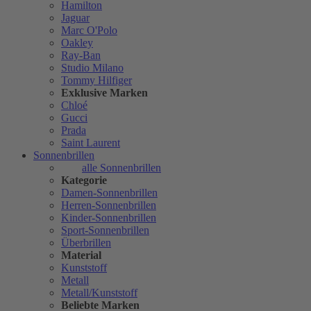
Hamilton
Jaguar
Marc O'Polo
Oakley
Ray-Ban
Studio Milano
Tommy Hilfiger
Exklusive Marken
Chloé
Gucci
Prada
Saint Laurent
Sonnenbrillen
alle Sonnenbrillen
Kategorie
Damen-Sonnenbrillen
Herren-Sonnenbrillen
Kinder-Sonnenbrillen
Sport-Sonnenbrillen
Überbrillen
Material
Kunststoff
Metall
Metall/Kunststoff
Beliebte Marken