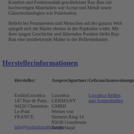
Komfort und Funktionalität gewährleistet Ray-Ban mit
hochwertigen Materialien wie Acetat und Metall sowie
Gläsertechnologien wie Polarisation.
Beliebt bei Prominenten und Menschen auf der ganzen Welt
spiegelt sich die Marke ebenso in der Popkultur wider. Mit
ihrer langen Geschichte und führenden Position bleibt Ray-
Ban eine trendsetzende Marke in der Brillenindustrie.
Herstellerinformationen
Hersteller:
Ansprechpartner:
Gebrauchsanweisunge
EssilorLuxottica
Luxottica
Luxottica Brillen
147 Rue de Paris
GERMANY
und Sonnenbrillen
94220 Charenton-
GMBH
Le-Pont
Werner von
FRANCE
Siemens Ring 14
85630 Grassbrunn
info@essilorluxottica.com
Deutschland