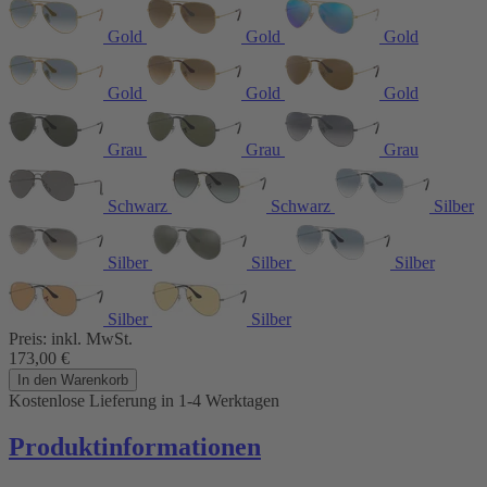
Gold
Gold
Gold
Gold
Gold
Gold
Grau
Grau
Grau
Schwarz
Schwarz
Silber
Silber
Silber
Silber
Silber
Silber
Preis:
inkl. MwSt.
173,00
€
In den Warenkorb
Kostenlose Lieferung
in 1-4 Werktagen
Produktinformationen