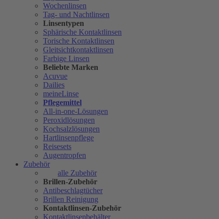
Wochenlinsen
Tag- und Nachtlinsen
Linsentypen
Sphärische Kontaktlinsen
Torische Kontaktlinsen
Gleitsichtkontaktlinsen
Farbige Linsen
Beliebte Marken
Acuvue
Dailies
meineLinse
Pflegemittel
All-in-one-Lösungen
Peroxidlösungen
Kochsalzlösungen
Hartlinsenpflege
Reisesets
Augentropfen
Zubehör
alle Zubehör
Brillen-Zubehör
Antibeschlagtücher
Brillen Reinigung
Kontaktlinsen-Zubehör
Kontaktlinsenbehälter