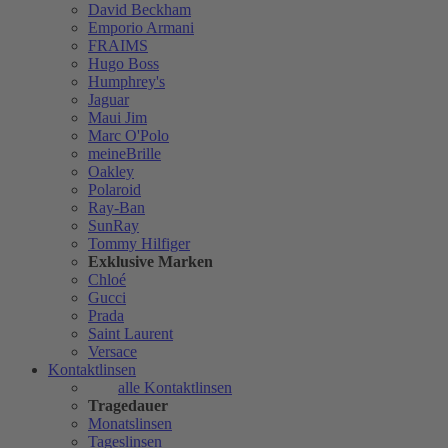
David Beckham
Emporio Armani
FRAIMS
Hugo Boss
Humphrey's
Jaguar
Maui Jim
Marc O'Polo
meineBrille
Oakley
Polaroid
Ray-Ban
SunRay
Tommy Hilfiger
Exklusive Marken
Chloé
Gucci
Prada
Saint Laurent
Versace
Kontaktlinsen
alle Kontaktlinsen
Tragedauer
Monatslinsen
Tageslinsen