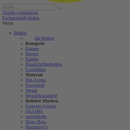
Termin vereinbaren
Fachgeschäft finden
Menü
Brillen
alle Brillen
Kategorie
Damen
Herren
Kinder
Blaulichtfilterbrillen
Lesebrillen
Material
Bio-Acetat
Kunststoff
Metall
Metall/Kunststoff
Beliebte Marken
Emporio Armani
FRAIMS
meineBrille
Hugo Boss
Humphrey's