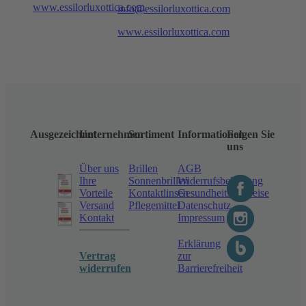
www.essilorluxottica.com
info@essilorluxottica.com
www.essilorluxottica.com
Ausgezeichnet
Unternehmen
Sortiment
Informationen
Folgen Sie
uns
Über uns
Brillen
AGB
Ihre
Sonnenbrillen
Widerrufsbelehrung
Vorteile
Kontaktlinsen
Gesundheitshinweise
Versand
Pflegemittel
Datenschutz
Kontakt
Impressum
Erklärung
Vertrag
zur
widerrufen
Barrierefreiheit