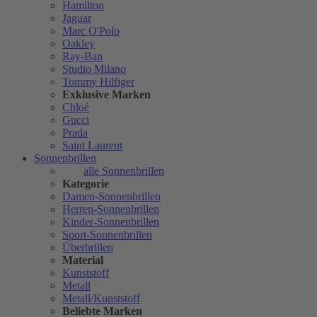
Hamilton
Jaguar
Marc O'Polo
Oakley
Ray-Ban
Studio Milano
Tommy Hilfiger
Exklusive Marken
Chloé
Gucci
Prada
Saint Laurent
Sonnenbrillen
alle Sonnenbrillen
Kategorie
Damen-Sonnenbrillen
Herren-Sonnenbrillen
Kinder-Sonnenbrillen
Sport-Sonnenbrillen
Überbrillen
Material
Kunststoff
Metall
Metall/Kunststoff
Beliebte Marken