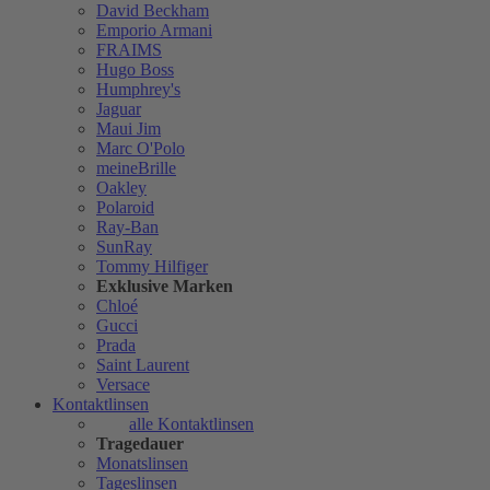
David Beckham
Emporio Armani
FRAIMS
Hugo Boss
Humphrey's
Jaguar
Maui Jim
Marc O'Polo
meineBrille
Oakley
Polaroid
Ray-Ban
SunRay
Tommy Hilfiger
Exklusive Marken
Chloé
Gucci
Prada
Saint Laurent
Versace
Kontaktlinsen
alle Kontaktlinsen
Tragedauer
Monatslinsen
Tageslinsen