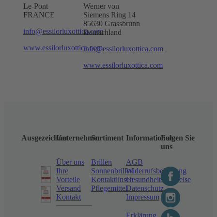
Le-Pont
Werner von
FRANCE
Siemens Ring 14
85630 Grassbrunn
info@essilorluxottica.com
Deutschland
www.essilorluxottica.com
info@essilorluxottica.com
www.essilorluxottica.com
Ausgezeichnet
Unternehmen
Sortiment
Informationen
Folgen Sie
uns
Über uns
Brillen
AGB
Ihre
Sonnenbrillen
Widerrufsbelehrung
Vorteile
Kontaktlinsen
Gesundheitshinweise
Versand
Pflegemittel
Datenschutz
Kontakt
Impressum
Erklärung