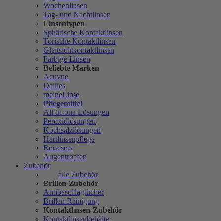
Wochenlinsen
Tag- und Nachtlinsen
Linsentypen
Sphärische Kontaktlinsen
Torische Kontaktlinsen
Gleitsichtkontaktlinsen
Farbige Linsen
Beliebte Marken
Acuvue
Dailies
meineLinse
Pflegemittel
All-in-one-Lösungen
Peroxidlösungen
Kochsalzlösungen
Hartlinsenpflege
Reisesets
Augentropfen
Zubehör
alle Zubehör
Brillen-Zubehör
Antibeschlagtücher
Brillen Reinigung
Kontaktlinsen-Zubehör
Kontaktlinsenbehälter