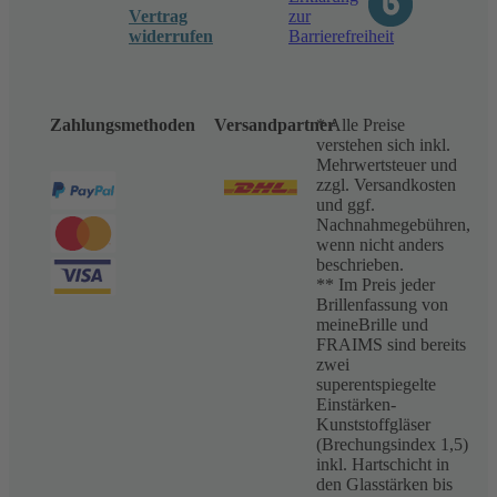
Vertrag
zur
widerrufen
Barrierefreiheit
Zahlungsmethoden
Versandpartner
* Alle Preise
verstehen sich inkl.
Mehrwertsteuer und
zzgl. Versandkosten
und ggf.
Nachnahmegebühren,
wenn nicht anders
beschrieben.
** Im Preis jeder
Brillenfassung von
meineBrille und
FRAIMS sind bereits
zwei
superentspiegelte
Einstärken-
Kunststoffgläser
(Brechungsindex 1,5)
inkl. Hartschicht in
den Glasstärken bis