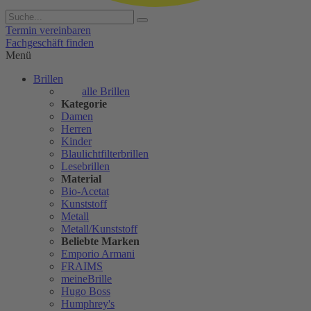
Termin vereinbaren
Fachgeschäft finden
Menü
Brillen
alle Brillen
Kategorie
Damen
Herren
Kinder
Blaulichtfilterbrillen
Lesebrillen
Material
Bio-Acetat
Kunststoff
Metall
Metall/Kunststoff
Beliebte Marken
Emporio Armani
FRAIMS
meineBrille
Hugo Boss
Humphrey's