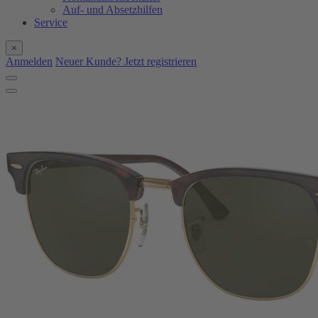
Auf- und Absetzhilfen
Service
×
Anmelden
Neuer Kunde? Jetzt registrieren